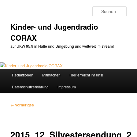
Zum
primären
Such
Inhalt
springen
Kinder- und Jugendradio
CORAX
auf UKW 95.9 in Halle und Umgebung und weltweit im stream!
Hauptmenü
Redaktionen
Mitmachen
Hier erreicht ihr uns!
Datenschutzerklärung
Impressum
Bilder-
← Vorheriges
Navigation
2015_12_Silvestersendung_2