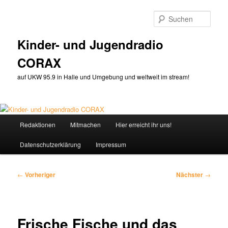
Zum
primären
Such
Inhalt
springen
Kinder- und Jugendradio
CORAX
auf UKW 95.9 in Halle und Umgebung und weltweit im stream!
Hauptmenü
Redaktionen
Mitmachen
Hier erreicht ihr uns!
Datenschutzerklärung
Impressum
Beitragsnavigation
←
Vorheriger
Nächster
→
Frische Fische und das