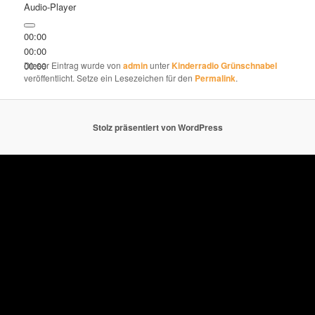
Audio-Player
00:00
00:00
00:00
Dieser Eintrag wurde von
admin
unter
Kinderradio Grünschnabel
veröffentlicht. Setze ein Lesezeichen für den
Permalink
.
Stolz präsentiert von WordPress