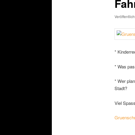
Fah
Veröffentlic
* Kinderre
* Was pass
* Wer plan
Stadt?
Viel Spas
Gruenschn