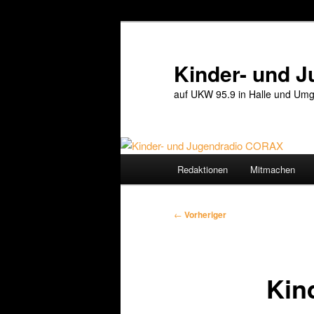
Zum
primären
Inhalt
Kinder- und 
springen
auf UKW 95.9 in Halle und Umg
Hauptmenü
Redaktionen
Mitmachen
Beitragsnavigation
←
Vorheriger
Kin