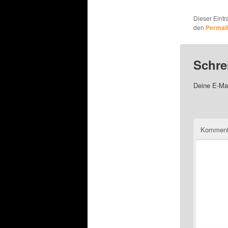
Dieser Eint
den
Permal
Schre
Deine E-Mai
Komment