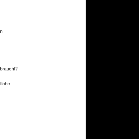
en
 braucht?
liche