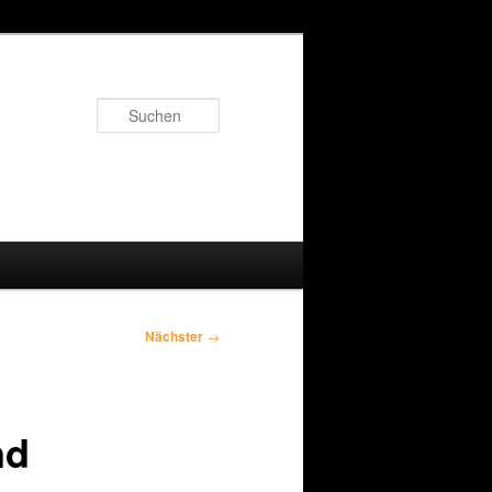
Suchen
Nächster
→
nd