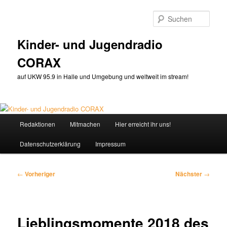
Zum
primären
Such
Inhalt
springen
Kinder- und Jugendradio
CORAX
auf UKW 95.9 in Halle und Umgebung und weltweit im stream!
Hauptmenü
Redaktionen
Mitmachen
Hier erreicht ihr uns!
Datenschutzerklärung
Impressum
Beitragsnavigation
←
Vorheriger
Nächster
→
Lieblingsmomente 2018 des