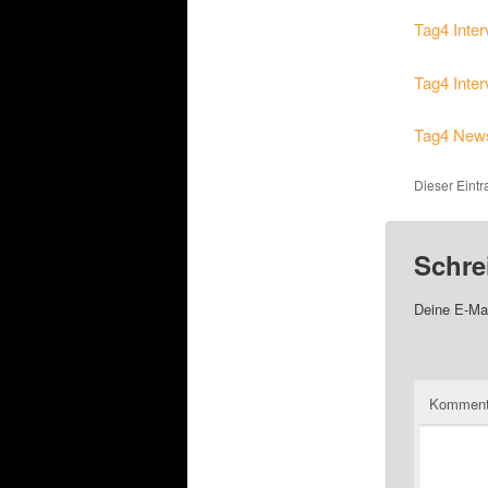
Tag4 Inte
Tag4 Inter
Tag4 New
Dieser Eint
Schre
Deine E-Mai
Komment