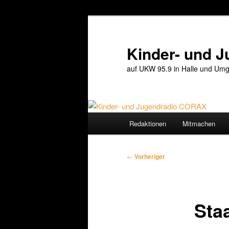
Zum
primären
Inhalt
Kinder- und 
springen
auf UKW 95.9 in Halle und Umg
Hauptmenü
Redaktionen
Mitmachen
Beitragsnavigation
←
Vorheriger
Sta