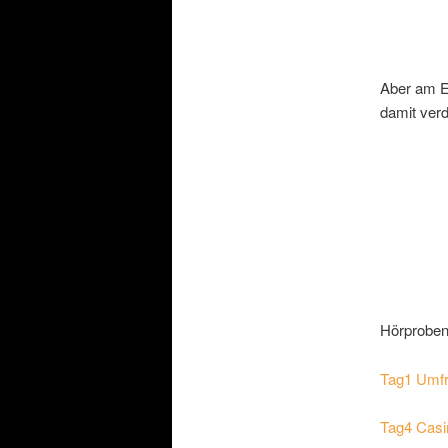
Aber am En
damit verd
Hörprobe
Tag1 Umfr
Tag4 Casi