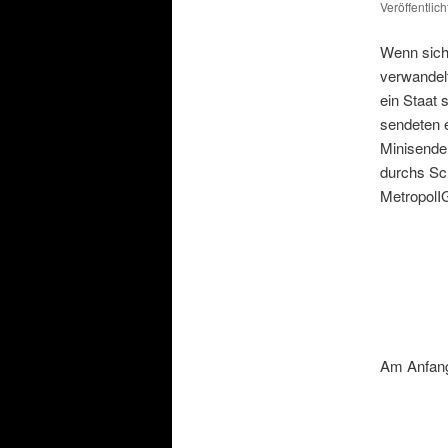
Veröffentlic
Wenn sich 
verwandel
ein Staat 
sendeten 
Minisender
durchs Sc
MetropolI
Am Anfang