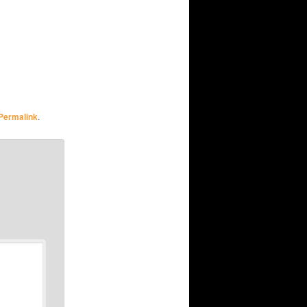
Permalink
.