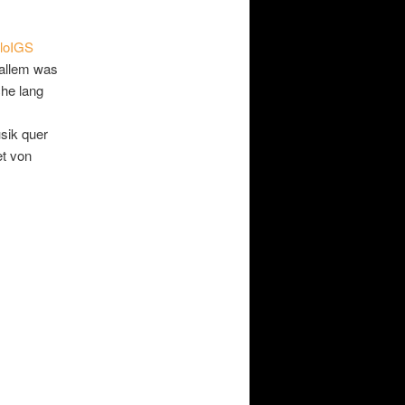
loIGS
 allem was
che lang
usik quer
et von