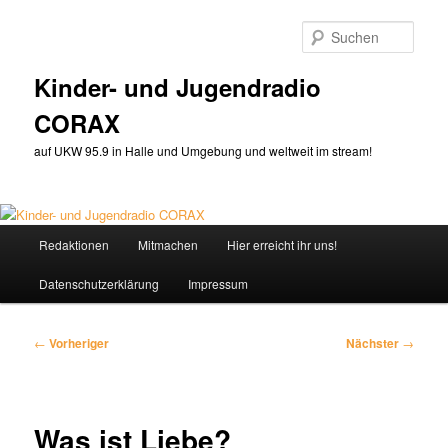
Zum
primären
Such
Inhalt
springen
Kinder- und Jugendradio
CORAX
auf UKW 95.9 in Halle und Umgebung und weltweit im stream!
Hauptmenü
Redaktionen
Mitmachen
Hier erreicht ihr uns!
Datenschutzerklärung
Impressum
Beitragsnavigation
←
Vorheriger
Nächster
→
Was ist Liebe?