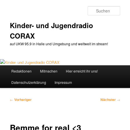
Zum
primären
Such
Inhalt
springen
Kinder- und Jugendradio
CORAX
auf UKW 95.9 in Halle und Umgebung und weltweit im stream!
Hauptmenü
Redaktionen
Mitmachen
Hier erreicht ihr uns!
Datenschutzerklärung
Impressum
Beitragsnavigation
←
Vorheriger
Nächster
→
Bemme for real <3