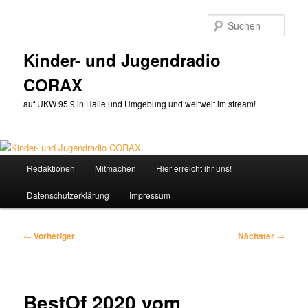
Zum
primären
Such
Inhalt
springen
Kinder- und Jugendradio
CORAX
auf UKW 95.9 in Halle und Umgebung und weltweit im stream!
Hauptmenü
Redaktionen
Mitmachen
Hier erreicht ihr uns!
Datenschutzerklärung
Impressum
Beitragsnavigation
←
Vorheriger
Nächster
→
BestOf 2020 vom