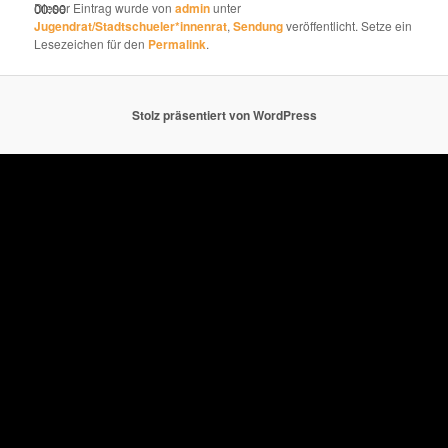
00:00
Dieser Eintrag wurde von
admin
unter
Jugendrat/Stadtschueler*innenrat
,
Sendung
veröffentlicht. Setze ein
Lesezeichen für den
Permalink
.
Stolz präsentiert von WordPress