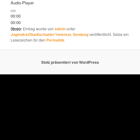
Audio-Player
00:00
00:00
00:00
Dieser Eintrag wurde von
admin
unter
Jugendrat/Stadtschueler*innenrat
,
Sendung
veröffentlicht. Setze ein
Lesezeichen für den
Permalink
.
Stolz präsentiert von WordPress