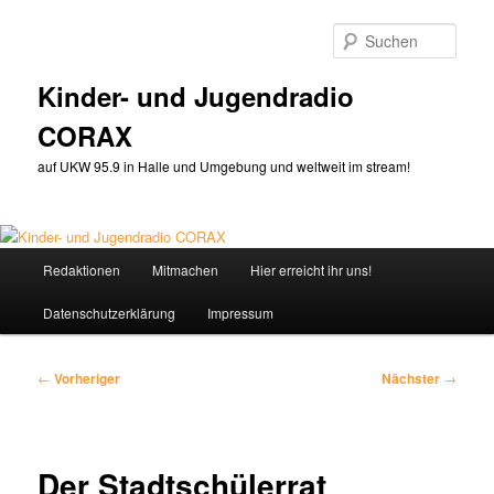
Zum
primären
Such
Inhalt
springen
Kinder- und Jugendradio
CORAX
auf UKW 95.9 in Halle und Umgebung und weltweit im stream!
Hauptmenü
Redaktionen
Mitmachen
Hier erreicht ihr uns!
Datenschutzerklärung
Impressum
Beitragsnavigation
←
Vorheriger
Nächster
→
Der Stadtschülerrat