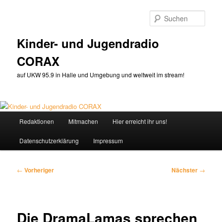
Zum
primären
Such
Inhalt
springen
Kinder- und Jugendradio
CORAX
auf UKW 95.9 in Halle und Umgebung und weltweit im stream!
Hauptmenü
Redaktionen
Mitmachen
Hier erreicht ihr uns!
Datenschutzerklärung
Impressum
Beitragsnavigation
←
Vorheriger
Nächster
→
Die DramaLamas sprechen