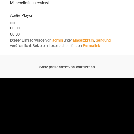
Mitarbeiterin interviewt.
Audio-Player
00:00
00:00
00:00
Dieser Eintrag wurde von
admin
unter
Mädelzkram
,
Sendung
veröffentlicht. Setze ein Lesezeichen für den
Permalink
.
Stolz präsentiert von WordPress