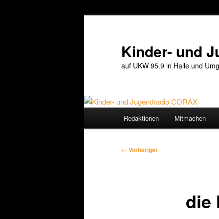
Zum
primären
Inhalt
Kinder- und 
springen
auf UKW 95.9 in Halle und Umg
Hauptmenü
Redaktionen
Mitmachen
Beitragsnavigation
←
Vorheriger
die