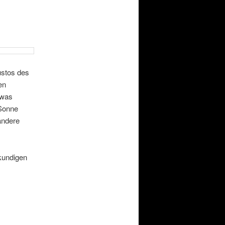
stos des
en
 was
 Sonne
andere
kundigen