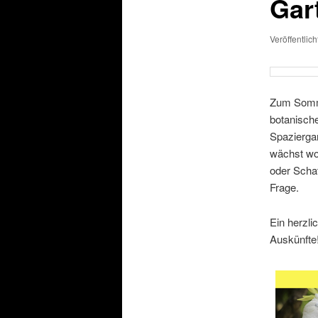
Gar
Veröffentlic
Zum Somme
botanisch
Spaziergan
wächst wo
oder Schat
Frage.
Ein herzli
Auskünfte