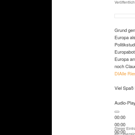
Veröffentlic
Grund genu
Europa al
Politikstu
Europabot
Europa am
noch Claud
DIAlle Rie
Viel Spaß
Audio-Pla
00:00
00:00
Dieser Eint
00:00
ein Lesezei