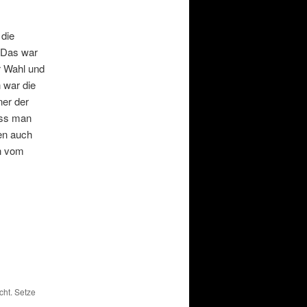
 die
. Das war
r Wahl und
 war die
ner der
ass man
en auch
en vom
cht. Setze