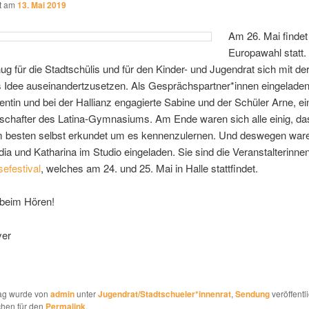
ht am
13. Mai 2019
Am 26. Mai findet
Europawahl statt
g für die Stadtschülis und für den Kinder- und Jugendrat sich mit de
s Idee auseinandertzusetzen. Als Gesprächspartner*innen eingeladen
dentin und bei der Hallianz engagierte Sabine und der Schüler Arne, ei
schafter des Latina-Gymnasiums. Am Ende waren sich alle einig, d
 besten selbst erkundet um es kennenzulernen. Und deswegen war
ia und Katharina im Studio eingeladen. Sie sind die Veranstalterinn
sefestival
, welches am 24. und 25. Mai in Halle stattfindet.
 beim Hören!
yer
rag wurde von
admin
unter
Jugendrat/Stadtschueler*innenrat
,
Sendung
veröffentli
chen für den
Permalink
.