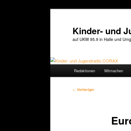
Zum
primären
Inhalt
Kinder- und 
springen
auf UKW 95.9 in Halle und Umg
Hauptmenü
Redaktionen
Mitmachen
Beitragsnavigation
←
Vorheriger
Eur