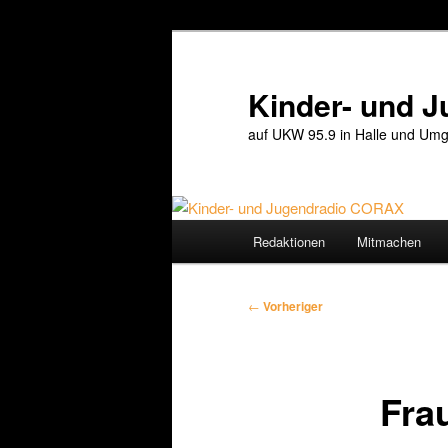
Zum
primären
Inhalt
Kinder- und 
springen
auf UKW 95.9 in Halle und Umg
Hauptmenü
Redaktionen
Mitmachen
Beitragsnavigation
←
Vorheriger
Fra