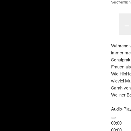
Veröffentlic
Während v
immer meh
Schulprakt
Frauen al
Wie HipHo
wieviel Mu
Sarah von
Wellner B
Audio-Pla
00:00
00:00