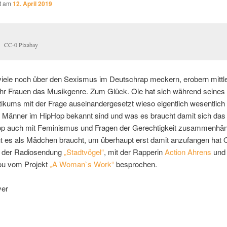
ht am
12. April 2019
CC-0 Pixabay
iele noch über den Sexismus im Deutschrap meckern, erobern mittle
r Frauen das Musikgenre. Zum Glück. Ole hat sich während seines
ikums mit der Frage auseinandergesetzt wieso eigentlich wesentlich
s Männer im HipHop bekannt sind und was es braucht damit sich das 
p auch mit Feminismus und Fragen der Gerechtigkeit zusammenhän
t es als Mädchen braucht, um überhaupt erst damit anzufangen hat O
 der Radiosendung
„Stadtvögel“
, mit der Rapperin
Action Ahrens
und 
ou vom Projekt
„A Woman`s Work“
besprochen.
yer