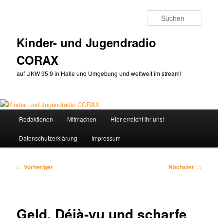
Zum
primären
Such
Inhalt
springen
Kinder- und Jugendradio
CORAX
auf UKW 95.9 in Halle und Umgebung und weltweit im stream!
Hauptmenü
Redaktionen
Mitmachen
Hier erreicht ihr uns!
Datenschutzerklärung
Impressum
Beitragsnavigation
←
Vorheriger
Nächster
→
Geld, Déjà-vu und scharfe