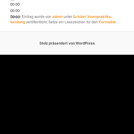
00:00
00:00
00:00
Dieser Eintrag wurde von
admin
unter
Schüler*innenpraktika
,
Sendung
veröffentlicht. Setze ein Lesezeichen für den
Permalink
.
Stolz präsentiert von WordPress