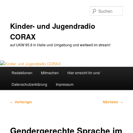
Zum
primären
Such
Inhalt
springen
Kinder- und Jugendradio
CORAX
auf UKW 95.9 in Halle und Umgebung und weltweit im stream!
Hauptmenü
Redaktionen
Mitmachen
Hier erreicht ihr uns!
Datenschutzerklärung
Impressum
Beitragsnavigation
←
Vorheriger
Nächster
→
Gendergerechte Sprache im