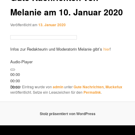
Melanie am 10. Januar 2020
Veröffentlicht am
13. Januar 2020
Infos zur Redakteurin und Moderatorin Melanie gibt’s
hier
!
Audio-Player
00:00
00:00
00:00
Dieser Eintrag wurde von
admin
unter
Gute Nachrichten
,
Muckefux
veröffentlicht. Setze ein Lesezeichen für den
Permalink
.
Stolz präsentiert von WordPress