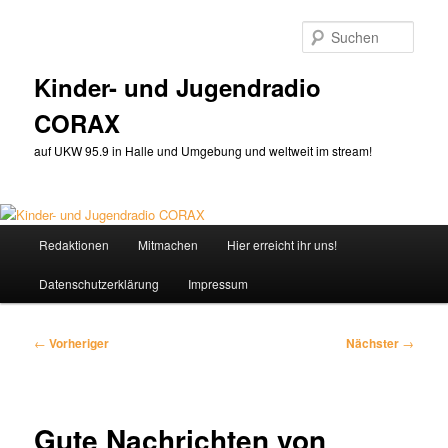
Zum
primären
Such
Inhalt
springen
Kinder- und Jugendradio
CORAX
auf UKW 95.9 in Halle und Umgebung und weltweit im stream!
Hauptmenü
Redaktionen
Mitmachen
Hier erreicht ihr uns!
Datenschutzerklärung
Impressum
Beitragsnavigation
←
Vorheriger
Nächster
→
Gute Nachrichten von