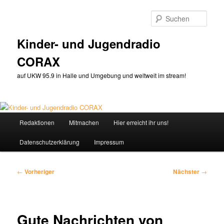
Zum
primären
Such
Inhalt
springen
Kinder- und Jugendradio
CORAX
auf UKW 95.9 in Halle und Umgebung und weltweit im stream!
Hauptmenü
Redaktionen
Mitmachen
Hier erreicht ihr uns!
Datenschutzerklärung
Impressum
Beitragsnavigation
←
Vorheriger
Nächster
→
Gute Nachrichten von