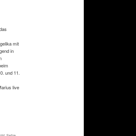
 das
gelika mit
ugend in
n
beim
0. und 11.
arius live
cht. Setze