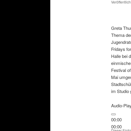
Veröffentlic
Greta Thu
Thema der
Jugendrats
Fridays fo
Halle bei
einmische
Festival o
Mai umges
Stadtschül
im Studio
Audio-Pla
00:00
00:00
Dieser Eint