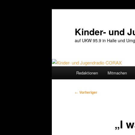
Zum
primären
Inhalt
Kinder- und 
springen
auf UKW 95.9 in Halle und Umg
Hauptmenü
Redaktionen
Mitmachen
Beitragsnavigation
←
Vorheriger
„I w