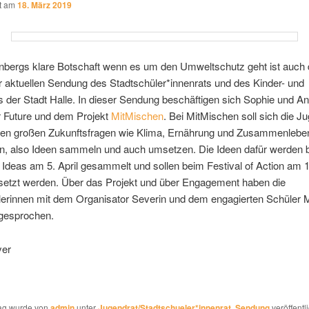
ht am
18. März 2019
nbergs klare Botschaft wenn es um den Umweltschutz geht ist auch
 aktuellen Sendung des Stadtschüler*innenrats und des Kinder- und
 der Stadt Halle. In dieser Sendung beschäftigen sich Sophie und An
r Future und dem Projekt
MitMischen
. Bei MitMischen soll sich die J
 den großen Zukunftsfragen wie Klima, Ernährung und Zusammenlebe
n, also Ideen sammeln und auch umsetzen. Die Ideen dafür werden 
f Ideas am 5. April gesammelt und sollen beim Festival of Action am 1
etzt werden. Über das Projekt und über Engagement haben die
erinnen mit dem Organisator Severin und dem engagierten Schüler M
 gesprochen.
yer
rag wurde von
admin
unter
Jugendrat/Stadtschueler*innenrat
,
Sendung
veröffentli