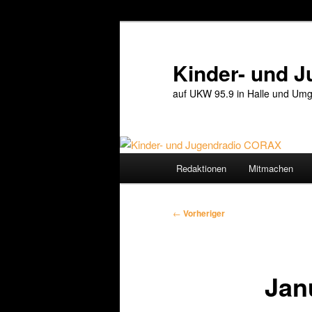
Zum
primären
Inhalt
Kinder- und 
springen
auf UKW 95.9 in Halle und Umg
Hauptmenü
Redaktionen
Mitmachen
Beitragsnavigation
←
Vorheriger
Jan