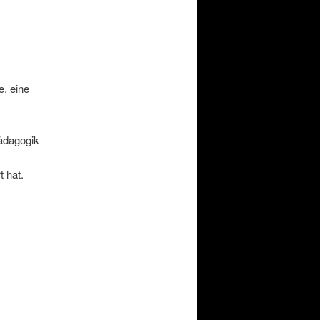
e, eine
Pädagogik
t hat.