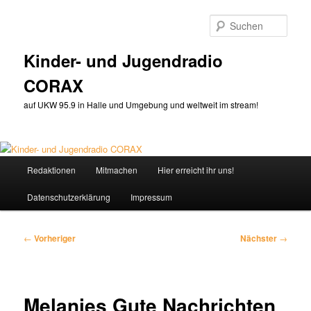
Zum
primären
Such
Inhalt
springen
Kinder- und Jugendradio
CORAX
auf UKW 95.9 in Halle und Umgebung und weltweit im stream!
Hauptmenü
Redaktionen
Mitmachen
Hier erreicht ihr uns!
Datenschutzerklärung
Impressum
Beitragsnavigation
←
Vorheriger
Nächster
→
Melanies Gute Nachrichten