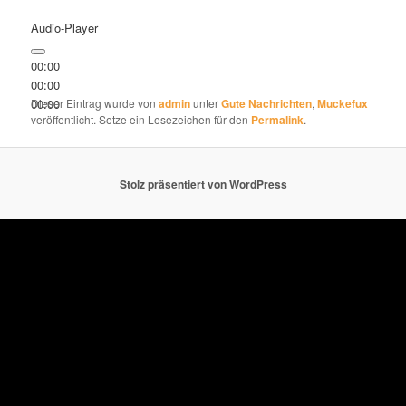
Audio-Player
00:00
00:00
00:00
Dieser Eintrag wurde von
admin
unter
Gute Nachrichten
,
Muckefux
veröffentlicht. Setze ein Lesezeichen für den
Permalink
.
Stolz präsentiert von WordPress