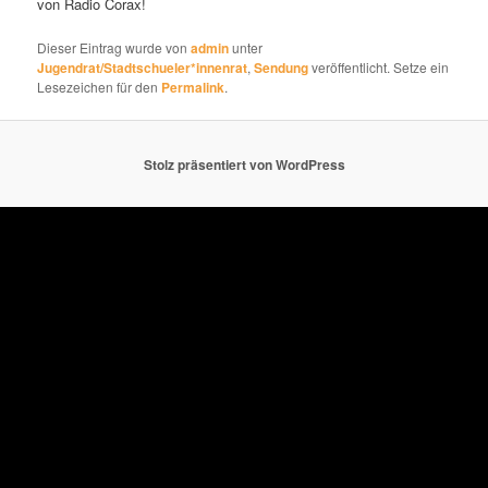
von Radio Corax!
Dieser Eintrag wurde von
admin
unter
Jugendrat/Stadtschueler*innenrat
,
Sendung
veröffentlicht. Setze ein
Lesezeichen für den
Permalink
.
Stolz präsentiert von WordPress