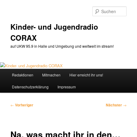
Zum
primären
Such
Inhalt
springen
Kinder- und Jugendradio
CORAX
auf UKW 95.9 in Halle und Umgebung und weltweit im stream!
Hauptmenü
Redaktionen
Mitmachen
Hier erreicht ihr uns!
Datenschutzerklärung
Impressum
Beitragsnavigation
←
Vorheriger
Nächster
→
Na, was macht ihr in den…