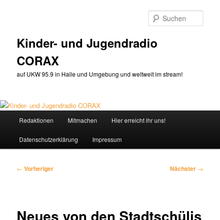
Zum
primären
Such
Inhalt
springen
Kinder- und Jugendradio
CORAX
auf UKW 95.9 in Halle und Umgebung und weltweit im stream!
Hauptmenü
Redaktionen
Mitmachen
Hier erreicht ihr uns!
Datenschutzerklärung
Impressum
Beitragsnavigation
←
Vorheriger
Nächster
→
Neues von den Stadtschülis