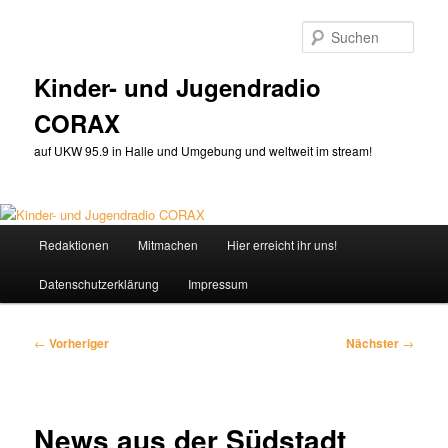
Zum
primären
Such
Inhalt
springen
Kinder- und Jugendradio
CORAX
auf UKW 95.9 in Halle und Umgebung und weltweit im stream!
Hauptmenü
Redaktionen
Mitmachen
Hier erreicht ihr uns!
Datenschutzerklärung
Impressum
Beitragsnavigation
←
Vorheriger
Nächster
→
News aus der Südstadt