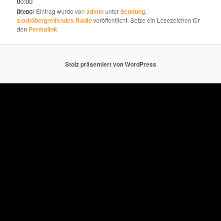
00:00
00:00
Dieser Eintrag wurde von
admin
unter
Sendung
,
stadtübergreifendes Radio
veröffentlicht. Setze ein Lesezeichen für
den
Permalink
.
Stolz präsentiert von WordPress