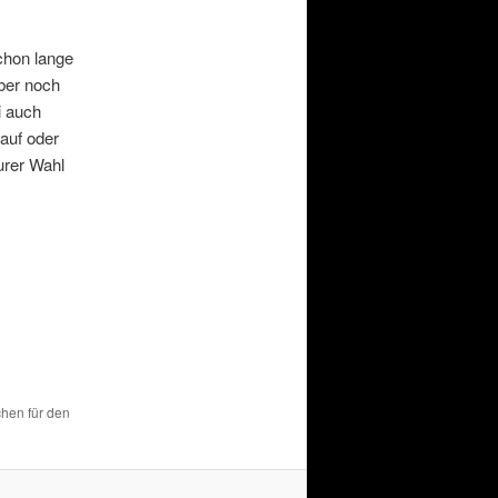
chon lange
aber noch
i auch
 auf oder
urer Wahl
chen für den