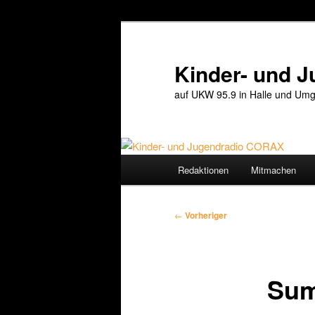
Zum
primären
Inhalt
Kinder- und 
springen
auf UKW 95.9 in Halle und Umg
Hauptmenü
Redaktionen
Mitmachen
Beitragsnavigation
←
Vorheriger
Su