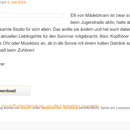
ht am
4. Juli 2022
Elli von Mädelzkram ist zwar s
beim Jugendradio aktiv, hatte 
samte Studio für sich allein. Das wollte sie ändern und hat euch dabe
e aktuellen Lieblingshits für den Sommer mitgebracht. Also: Kopfhörer
s Ohr oder Musikbox an, ab in die Sonne mit einem kalten Getränk e
Spaß beim Zuhören!
yer
n Hoch/Runter benutzen, um die Lautstärke zu regeln.
rag wurde von
admin
unter
Mädelzkram
,
Sendung
veröffentlicht. Setze ein Lesezei