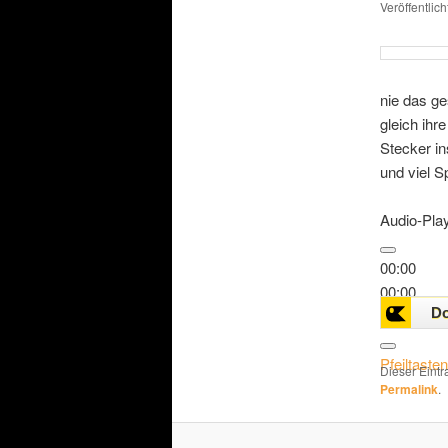
Veröffentlic
nie das ge
gleich ihr
Stecker in
und viel 
Audio-Pla
00:00
00:00
00:00
Pfeiltaste
Dieser Eint
Permalink
.