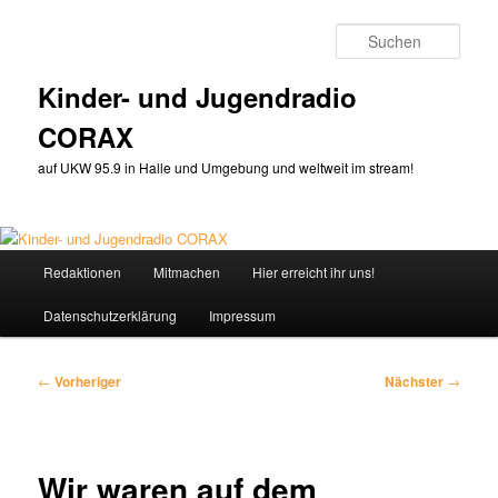
Zum
primären
Such
Inhalt
springen
Kinder- und Jugendradio
CORAX
auf UKW 95.9 in Halle und Umgebung und weltweit im stream!
Hauptmenü
Redaktionen
Mitmachen
Hier erreicht ihr uns!
Datenschutzerklärung
Impressum
Beitragsnavigation
←
Vorheriger
Nächster
→
Wir waren auf dem