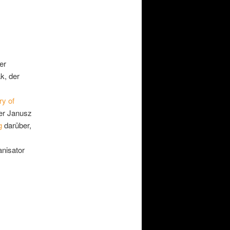
er
k, der
y of
er Janusz
g
darüber,
anisator