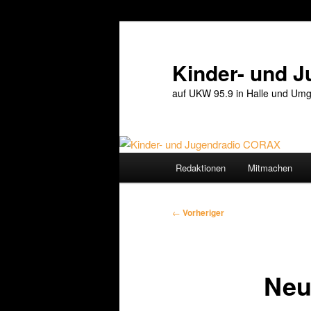
Zum
primären
Inhalt
Kinder- und 
springen
auf UKW 95.9 in Halle und Umg
Hauptmenü
Redaktionen
Mitmachen
Beitragsnavigation
←
Vorheriger
Neu