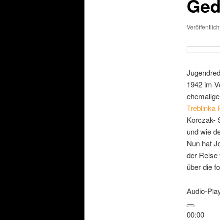
Ged
Veröffentlic
Jugendred
1942 im V
ehemaligen
Treblinka 
Korczak- S
und wie d
Nun hat Jo
der Reise 
über die f
Audio-Pla
00:00