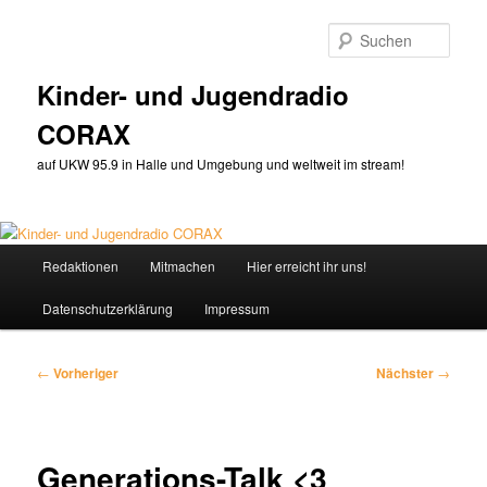
Zum
primären
Such
Inhalt
springen
Kinder- und Jugendradio
CORAX
auf UKW 95.9 in Halle und Umgebung und weltweit im stream!
Hauptmenü
Redaktionen
Mitmachen
Hier erreicht ihr uns!
Datenschutzerklärung
Impressum
Beitragsnavigation
←
Vorheriger
Nächster
→
Generations-Talk <3