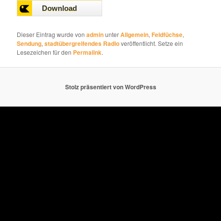
00:00
Dieser Eintrag wurde von
admin
unter
Allgemein
,
Feldfüchse
,
Sendung
,
stadtübergreifendes Radio
veröffentlicht. Setze ein
Lesezeichen für den
Permalink
.
Stolz präsentiert von WordPress