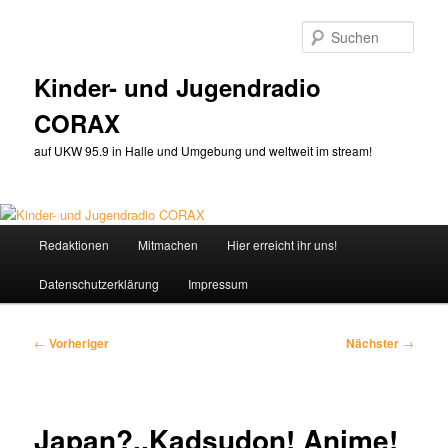
Zum
primären
Such
Inhalt
springen
Kinder- und Jugendradio
CORAX
auf UKW 95.9 in Halle und Umgebung und weltweit im stream!
Hauptmenü
Redaktionen
Mitmachen
Hier erreicht ihr uns!
Datenschutzerklärung
Impressum
Beitragsnavigation
←
Vorheriger
Nächster
→
Japan?..Kadsudon! Anime!