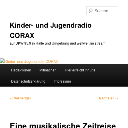
Zum
primären
Such
Inhalt
springen
Kinder- und Jugendradio
CORAX
auf UKW 95.9 in Halle und Umgebung und weltweit im stream!
Hauptmenü
Redaktionen
Mitmachen
Hier erreicht ihr uns!
Datenschutzerklärung
Impressum
Beitragsnavigation
←
Vorheriger
Nächster
→
Eine musikalische Zeitreise