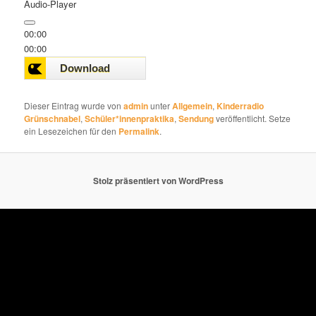
Audio-Player
00:00
00:00
00:00
Dieser Eintrag wurde von
admin
unter
Allgemein
,
Kinderradio
Grünschnabel
,
Schüler*innenpraktika
,
Sendung
veröffentlicht. Setze
ein Lesezeichen für den
Permalink
.
Stolz präsentiert von WordPress