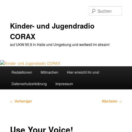
Zum
primären
Such
Inhalt
springen
Kinder- und Jugendradio
CORAX
auf UKW 95.9 in Halle und Umgebung und weltweit im stream!
Hauptmenü
Redaktionen
Mitmachen
Hier erreicht ihr uns!
Datenschutzerklärung
Impressum
Beitragsnavigation
←
Vorheriger
Nächster
→
Use Your Voice!