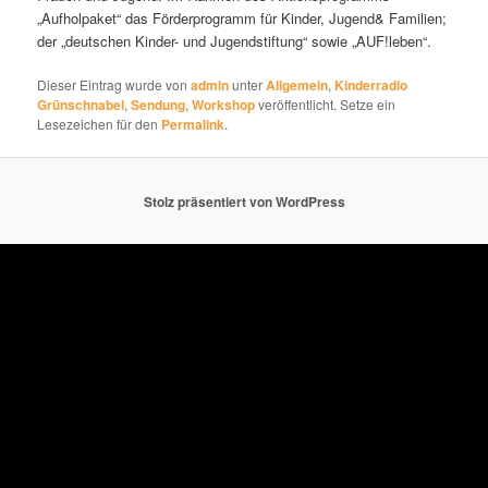
„Aufholpaket“ das Förderprogramm für Kinder, Jugend& Familien;
der „deutschen Kinder- und Jugendstiftung“ sowie „AUF!leben“.
Dieser Eintrag wurde von
admin
unter
Allgemein
,
Kinderradio
Grünschnabel
,
Sendung
,
Workshop
veröffentlicht. Setze ein
Lesezeichen für den
Permalink
.
Stolz präsentiert von WordPress