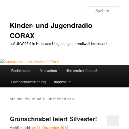
Zum
Zum
primären
sekundären
Such
Inhalt
Inhalt
springen
springen
Kinder- und Jugendradio
CORAX
auf UKW 95.9 in Halle und Umgebung und weltweit im stream!
Hauptmenü
Redaktionen
Mitmachen
Hier erreicht ihr uns!
Datenschutzerklärung
Impressum
ARCHIV DES MONATS:
DEZEMBER 2012
Grünschnabel feiert Silvester!
Veröffentlicht am
31. Dezember 2012