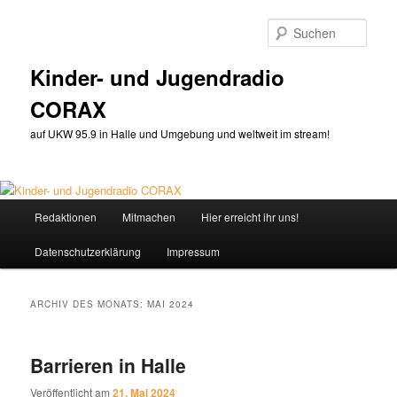
Zum
Zum
primären
sekundären
Such
Inhalt
Inhalt
springen
springen
Kinder- und Jugendradio
CORAX
auf UKW 95.9 in Halle und Umgebung und weltweit im stream!
Hauptmenü
Redaktionen
Mitmachen
Hier erreicht ihr uns!
Datenschutzerklärung
Impressum
ARCHIV DES MONATS:
MAI 2024
Barrieren in Halle
Veröffentlicht am
21. Mai 2024