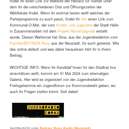
findet ihr einen Link zur Website der Hallianz für Vielfalt unter
dem ihr die verschiedenen Orte und Öffnungszeiten der
Wahllokale findet. Wenn ihr erstmal testen wollt welches der
Parteiprogramme zu euch passt, findet ihr
hier
einen Link zum
Kommunal-O-Mat, der vom
Kinder- und Jugendrat
der Stadt Halle
in Zusammenarbeit mit dem
Projekt RevierUpgrade
erstellt
wurde. Diesen Wahlomat hat Gina, aus der Jugendredaktion vom
FamilienBETRIEB Roxy
aus der Neustadt, für euch getestet. Wie
das online abläuft und was dabei herauskam hört ihr in ihrem
Beitrag.
WICHTIGE INFO: Wenn ihr Kandidat*innen für den Stadtrat live
einschätzen wollt, kommt am 31 Mai 2024 zum ehemaligen
Galeria. Hier wird es organisiert von der Jugendredaktion
Freitagsbemme ein Jugendforum zur Kommunalwahl geben, wo
auch ihr Fragen stellen könnt. Seit dabei!
Veröffentlicht unter
Beitrag
,
Roxy Radio (Neustadt)