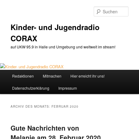
Zum
Zum
primären
sekundären
Such
Inhalt
Inhalt
springen
springen
Kinder- und Jugendradio
CORAX
auf UKW 95.9 in Halle und Umgebung und weltweit im stream!
Hauptmenü
Redaktionen
Mitmachen
Hier erreicht ihr uns!
Datenschutzerklärung
Impressum
ARCHIV DES MONATS:
FEBRUAR 2020
Gute Nachrichten von
Melanie am 28. Februar 2020