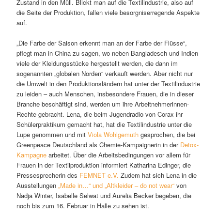
Zustand in den Müll. Blickt man auf die Textilindustrie, also auf
die Seite der Produktion, fallen viele besorgniserregende Aspekte
auf.
„Die Farbe der Saison erkennt man an der Farbe der Flüsse“,
pflegt man in China zu sagen, wo neben Bangladesch und Indien
viele der Kleidungsstücke hergestellt werden, die dann im
sogenannten „globalen Norden“ verkauft werden. Aber nicht nur
die Umwelt in den Produktionsländern hat unter der Textilindustrie
zu leiden – auch Menschen, insbesondere Frauen, die in dieser
Branche beschäftigt sind, werden um ihre Arbeitnehmerinnen-
Rechte gebracht. Lena, die beim Jugendradio von Corax ihr
Schülerpraktikum gemacht hat, hat die Textilindustrie unter die
Lupe genommen und mit
Viola Wohlgemuth
gesprochen, die bei
Greenpeace Deutschland als Chemie-Kampaignerin in der
Detox-
Kampagne
arbeitet. Über die Arbeitsbedingungen vor allem für
Frauen in der Textilproduktion informiert Katharina Edinger, die
Pressesprecherin des
FEMNET e.V.
Zudem hat sich Lena in die
Ausstellungen
„Made in…“ und „Altkleider – do not wear“
von
Nadja Winter, Isabelle Selwat und Aurelia Becker begeben, die
noch bis zum 16. Februar in Halle zu sehen ist.