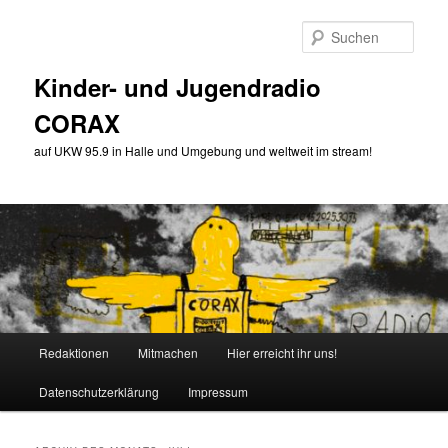
Zum
Zum
primären
sekundären
Such
Inhalt
Inhalt
springen
springen
Kinder- und Jugendradio
CORAX
auf UKW 95.9 in Halle und Umgebung und weltweit im stream!
Hauptmenü
Redaktionen
Mitmachen
Hier erreicht ihr uns!
Datenschutzerklärung
Impressum