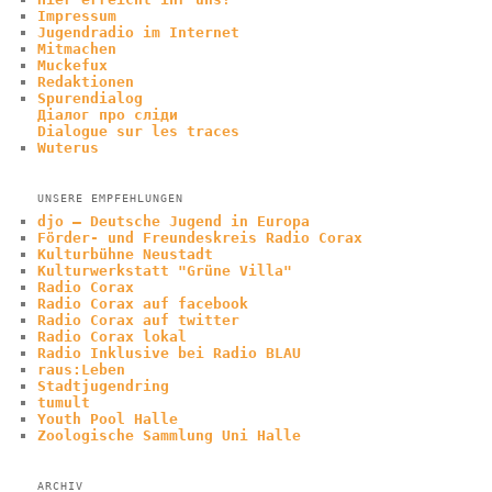
Impressum
Jugendradio im Internet
Mitmachen
Muckefux
Redaktionen
Spurendialog
Діалог про сліди
Dialogue sur les traces
Wuterus
UNSERE EMPFEHLUNGEN
djo – Deutsche Jugend in Europa
Förder- und Freundeskreis Radio Corax
Kulturbühne Neustadt
Kulturwerkstatt "Grüne Villa"
Radio Corax
Radio Corax auf facebook
Radio Corax auf twitter
Radio Corax lokal
Radio Inklusive bei Radio BLAU
raus:Leben
Stadtjugendring
tumult
Youth Pool Halle
Zoologische Sammlung Uni Halle
ARCHIV