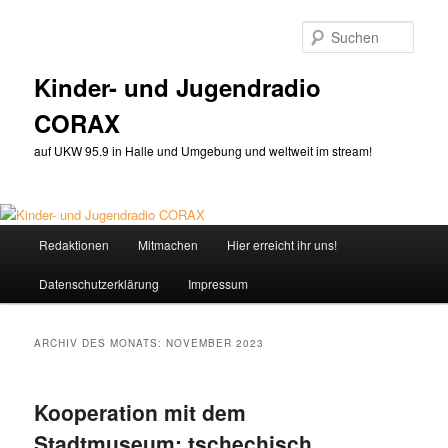
Zum
Zum
primären
sekundären
Such
Inhalt
Inhalt
springen
springen
Kinder- und Jugendradio
CORAX
auf UKW 95.9 in Halle und Umgebung und weltweit im stream!
Hauptmenü
Redaktionen
Mitmachen
Hier erreicht ihr uns!
Datenschutzerklärung
Impressum
ARCHIV DES MONATS:
NOVEMBER 2023
Kooperation mit dem
Stadtmuseum: tschechisch