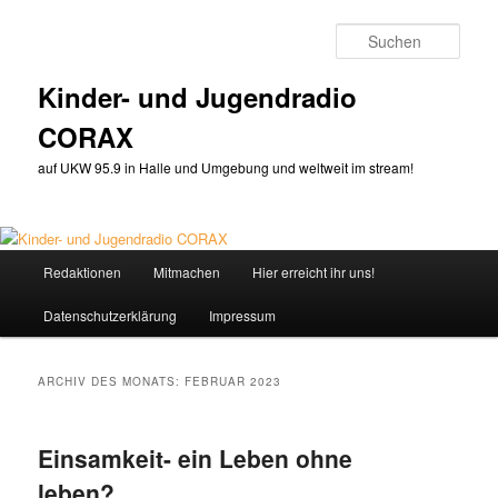
Zum
Zum
primären
sekundären
Such
Inhalt
Inhalt
springen
springen
Kinder- und Jugendradio
CORAX
auf UKW 95.9 in Halle und Umgebung und weltweit im stream!
Hauptmenü
Redaktionen
Mitmachen
Hier erreicht ihr uns!
Datenschutzerklärung
Impressum
ARCHIV DES MONATS:
FEBRUAR 2023
Einsamkeit- ein Leben ohne
leben?