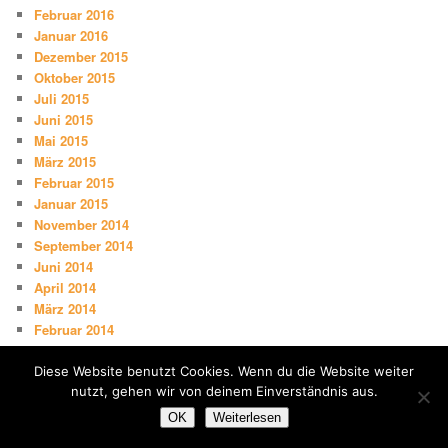
Februar 2016
Januar 2016
Dezember 2015
Oktober 2015
Juli 2015
Juni 2015
Mai 2015
März 2015
Februar 2015
Januar 2015
November 2014
September 2014
Juni 2014
April 2014
März 2014
Februar 2014
Januar 2014
Dezember 2013
Diese Website benutzt Cookies. Wenn du die Website weiter
November 2013
nutzt, gehen wir von deinem Einverständnis aus.
August 2013
OK
Weiterlesen
Juli 2013