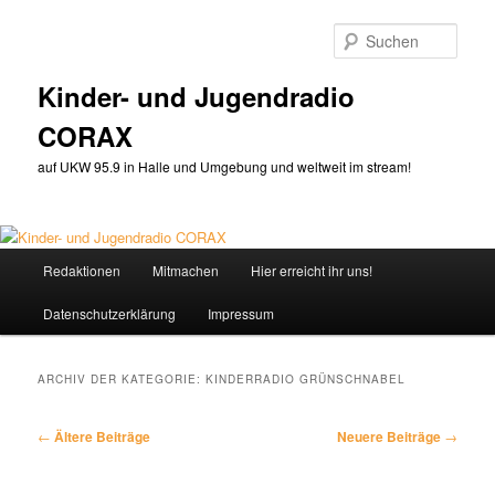
Zum
Zum
primären
sekundären
Such
Inhalt
Inhalt
springen
springen
Kinder- und Jugendradio
CORAX
auf UKW 95.9 in Halle und Umgebung und weltweit im stream!
Hauptmenü
Redaktionen
Mitmachen
Hier erreicht ihr uns!
Datenschutzerklärung
Impressum
ARCHIV DER KATEGORIE:
KINDERRADIO GRÜNSCHNABEL
Beitragsnavigation
←
Ältere Beiträge
Neuere Beiträge
→