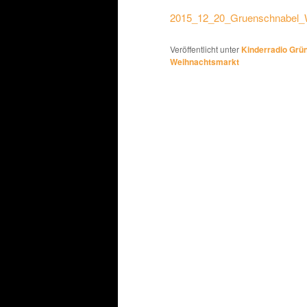
2015_12_20_Gruenschnabel_
Veröffentlicht unter
Kinderradio Grü
Weihnachtsmarkt