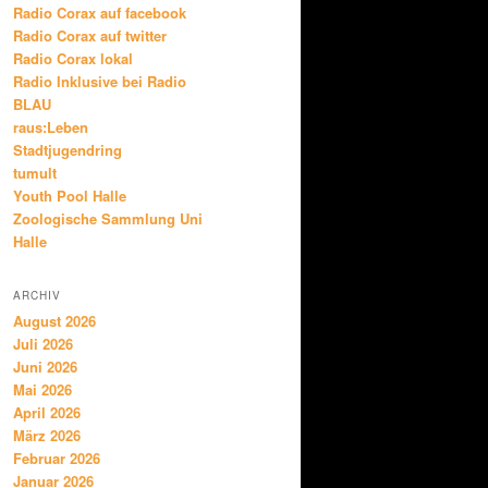
Radio Corax auf facebook
Radio Corax auf twitter
Radio Corax lokal
Radio Inklusive bei Radio
BLAU
raus:Leben
Stadtjugendring
tumult
Youth Pool Halle
Zoologische Sammlung Uni
Halle
ARCHIV
August 2026
Juli 2026
Juni 2026
Mai 2026
April 2026
März 2026
Februar 2026
Januar 2026