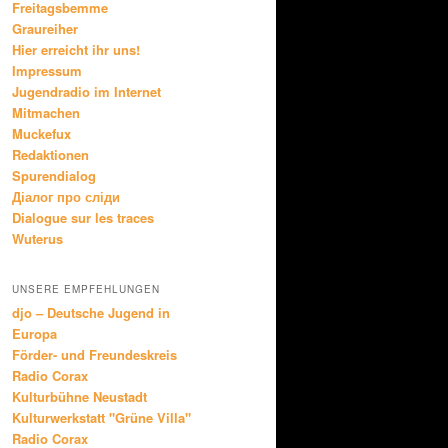
Freitagsbemme
Graureiher
Hier erreicht ihr uns!
Impressum
Jugendradio im Internet
Mitmachen
Muckefux
Redaktionen
Spurendialog
Діалог про сліди
Dialogue sur les traces
Wuterus
UNSERE EMPFEHLUNGEN
djo – Deutsche Jugend in
Europa
Förder- und Freundeskreis
Radio Corax
Kulturbühne Neustadt
Kulturwerkstatt "Grüne Villa"
Radio Corax