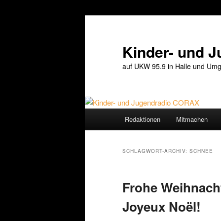
Zum
Zum
primären
sekundären
Inhalt
Inhalt
Kinder- und 
springen
springen
auf UKW 95.9 in Halle und Umg
Hauptmenü
Redaktionen
Mitmachen
SCHLAGWORT-ARCHIV:
SCHNEE
Frohe Weihnacht
Joyeux Noël!