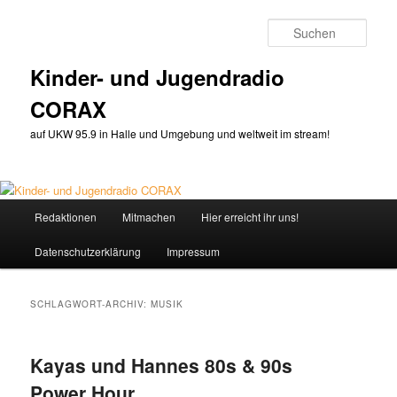
Zum
Zum
primären
sekundären
Such
Inhalt
Inhalt
springen
springen
Kinder- und Jugendradio
CORAX
auf UKW 95.9 in Halle und Umgebung und weltweit im stream!
Hauptmenü
Redaktionen
Mitmachen
Hier erreicht ihr uns!
Datenschutzerklärung
Impressum
SCHLAGWORT-ARCHIV:
MUSIK
Kayas und Hannes 80s & 90s
Power Hour