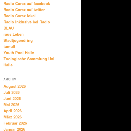
Radio Corax auf facebook
Radio Corax auf twitter
Radio Corax lokal
Radio Inklusive bei Radio
BLAU
raus:Leben
Stadtjugendring
tumult
Youth Pool Halle
Zoologische Sammlung Uni
Halle
ARCHIV
August 2026
Juli 2026
Juni 2026
Mai 2026
April 2026
März 2026
Februar 2026
Januar 2026