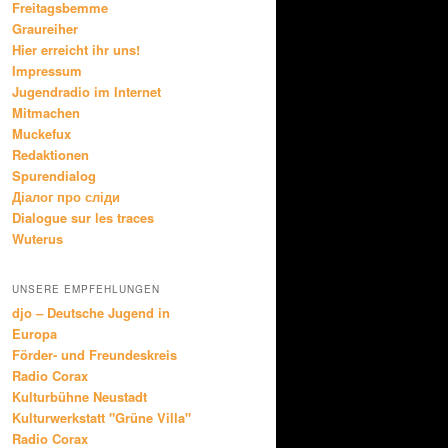
Freitagsbemme
Graureiher
Hier erreicht ihr uns!
Impressum
Jugendradio im Internet
Mitmachen
Muckefux
Redaktionen
Spurendialog
Діалог про сліди
Dialogue sur les traces
Wuterus
UNSERE EMPFEHLUNGEN
djo – Deutsche Jugend in
Europa
Förder- und Freundeskreis
Radio Corax
Kulturbühne Neustadt
Kulturwerkstatt "Grüne Villa"
Radio Corax