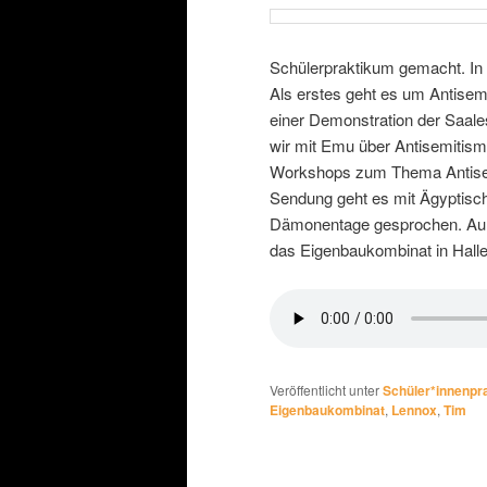
Schülerpraktikum gemacht. In
Als erstes geht es um Antise
einer Demonstration der Saa
wir mit Emu über Antisemitismu
Workshops zum Thema Antisemi
Sendung geht es mit Ägyptische
Dämonentage gesprochen. Auße
das Eigenbaukombinat in Halle
Veröffentlicht unter
Schüler*innenpr
Eigenbaukombinat
,
Lennox
,
Tim