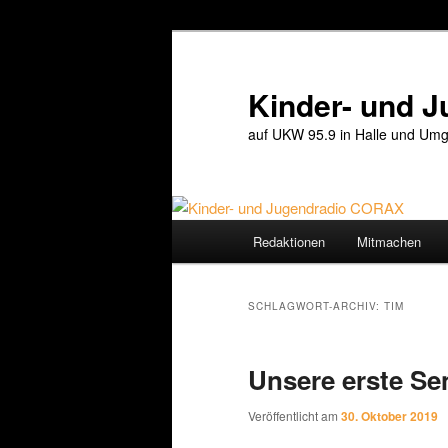
Zum
Zum
primären
sekundären
Inhalt
Inhalt
Kinder- und 
springen
springen
auf UKW 95.9 in Halle und Umg
Hauptmenü
Redaktionen
Mitmachen
SCHLAGWORT-ARCHIV:
TIM
Unsere erste S
Veröffentlicht am
30. Oktober 2019